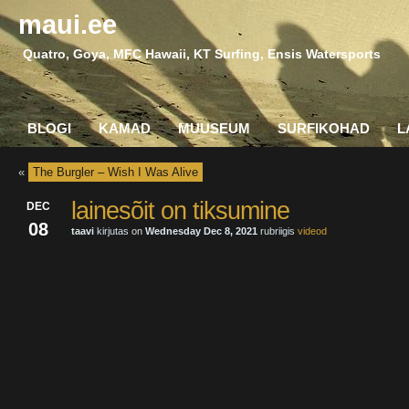
maui.ee
Quatro, Goya, MFC Hawaii, KT Surfing, Ensis Watersports
BLOGI
KAMAD
MUUSEUM
SURFIKOHAD
L
«
The Burgler – Wish I Was Alive
lainesõit on tiksumine
DEC
08
taavi
kirjutas on
Wednesday Dec 8, 2021
rubriigis
videod