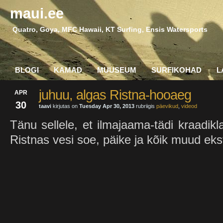
maui.ee
Quatro, Goya, MFC Hawaii, KT Surfing, Ensis Watersports
BLOGI
KAMAD
MUUSEUM
SURFIKOHAD
L
juhuu, algas Ristna-hooaeg
APR
30
taavi
kirjutas on
Tuesday Apr 30, 2013
rubriigis
päevikud
,
videod
Tänu sellele, et ilmajaama-tädi kraadikla
Ristnas vesi soe, päike ja kõik muud eks