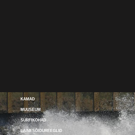
KAMAD
MUUSEUM
SURFIKOHAD
LAINESÕIDUREEGLID