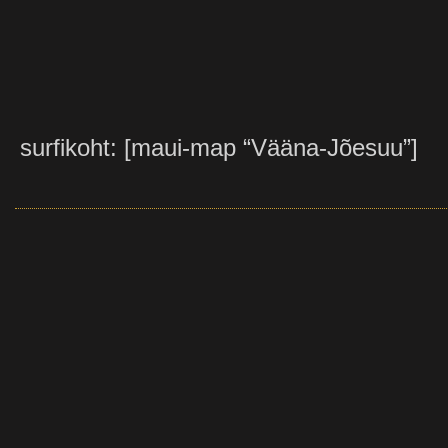
surfikoht: [maui-map “Vääna-Jõesuu”]