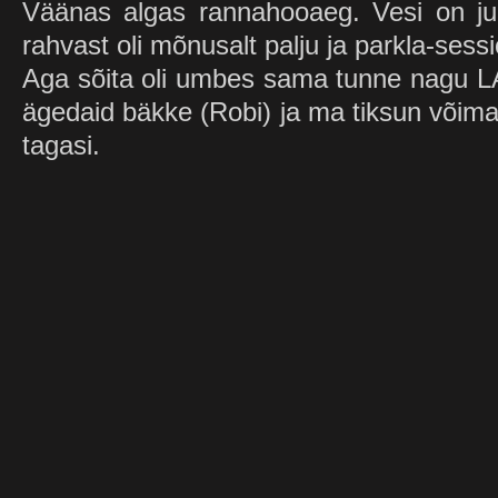
Väänas algas rannahooaeg. Vesi on jub
rahvast oli mõnusalt palju ja parkla-sessio
Aga sõita oli umbes sama tunne nagu L
ägedaid bäkke (Robi) ja ma tiksun võimal
tagasi.