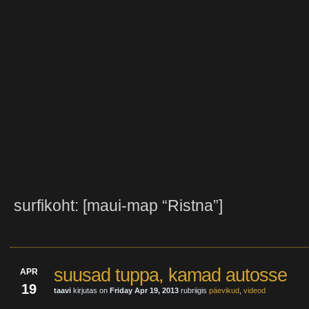
surfikoht: [maui-map “Ristna”]
suusad tuppa, kamad autosse
APR
19
taavi
kirjutas on
Friday Apr 19, 2013
rubriigis
päevikud
,
videod