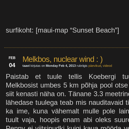
surfikoht: [maui-map “Sunset Beach”]
Melkbos, nuclear wind : )
FEB
04
taavi
kirjutas on
Monday Feb 4, 2013
rubriigis
päevikud
,
videod
Paistab et tuule tellis Koebergi t
Melkbosist umbes 5 km põhja pool otse 
siit kenasti näha on. Tänane 3.3 meetri
lähedase tuulega teab mis nauditavaid ti
ka ime, kuna vähemalt mulle pole laine
tuult vaja, hoopis enam abi oleks suur
Penny ei viitsinudki kuigi kaua mööda 