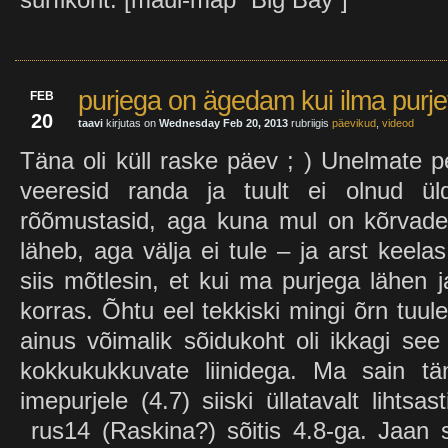
purjega on ägedam kui ilma purjet
FEB
20
taavi
kirjutas on
Wednesday Feb 20, 2013
rubriigis
päevikud
,
videod
Täna oli küll raske päev ; ) Unelmate 
veeresid randa ja tuult ei olnud üld
rõõmustasid, aga kuna mul on kõrvade
läheb, aga välja ei tule – ja arst keel
siis mõtlesin, et kui ma purjega lähen j
korras. Õhtu eel tekkiski mingi õrn tuule
ainus võimalik sõidukoht oli ikkagi s
kokkukukkuvate liinidega. Ma sain tä
imepurjele (4.7) siiski üllatavalt lihtsas
rus14 (Raskina?) sõitis 4.8-ga. Jaan s