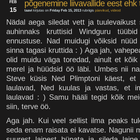
põgenemine liivavallide eest ehk
FEB
15
taavi
kirjutas on
Friday Feb 15, 2013
rubriigis
päevikud
,
videod
Nädal aega siledat vett ja tuulevaikust
auhinnaks kruttisid Windguru tüübi
ennustuse. Nad muidugi võiksid nüüd 
sinna tagasi kruttida : ) Aga jah, vahep
olid muidu väga toredad, ainult et kõi
merel ja hüüdsid öö läbi. Umbes nii 
Steve küsis Ned Plimptoni käest, et 
laulavad, Ned kuulas ja vastas, et im
laulavad : ) Samu hääli tegid kõik mei
siin, terve öö.
Aga jah. Kui veel sellist ilma peaks t
seda enam raisata ei kavatse. Nagunii ma 
suurest lainest hüpata ja sileda laine