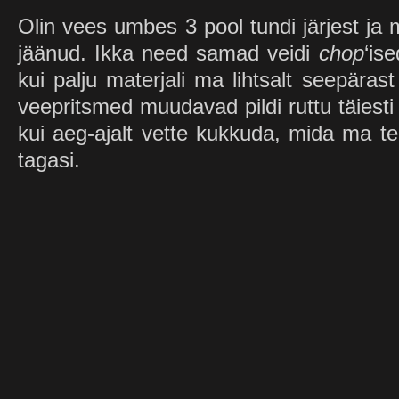
Olin vees umbes 3 pool tundi järjest ja
jäänud. Ikka need samad veidi
chop
‘is
kui palju materjali ma lihtsalt seepäras
veepritsmed muudavad pildi ruttu täiest
kui aeg-ajalt vette kukkuda, mida ma tee
tagasi.