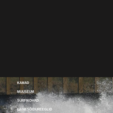
KAMAD
MUUSEUM
SURFIKOHAD
LAINESÕIDUREEGLID