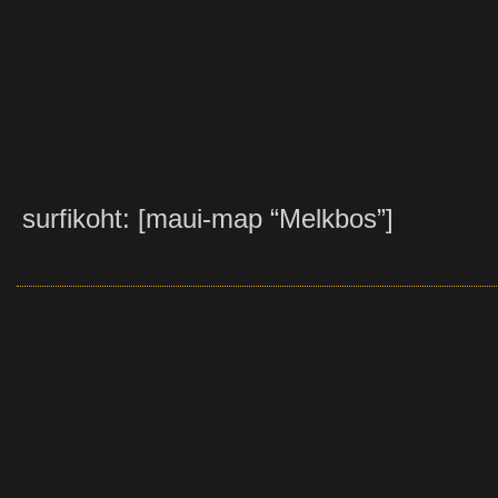
surfikoht: [maui-map “Melkbos”]