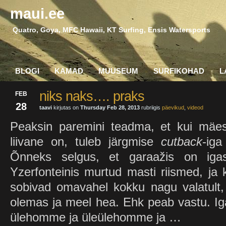
maui.ee
Quatro, Goya, MFC Hawaii, KT Surfing, Ensis Watersports
BLOGI
KAMAD
MUUSEUM
SURFIKOHAD
L
niks naks…. praks
FEB
28
taavi
kirjutas on
Thursday Feb 28, 2013
rubriigis
päevikud
,
videod
Peaksin paremini teadma, et kui mäest
liivane on, tuleb järgmise
cutback
-iga
Õnneks selgus, et garaažis on iga
Yzerfonteinis murtud masti riismed, j
sobivad omavahel kokku nagu valatult, 
olemas ja meel hea. Ehk peab vastu. I
ülehomme ja üleülehomme ja …