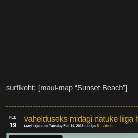
surfikoht: [maui-map “Sunset Beach”]
vahelduseks midagi natuke liiga
FEB
19
taavi
kirjutas on
Tuesday Feb 19, 2013
rubriigis
5+
,
videod