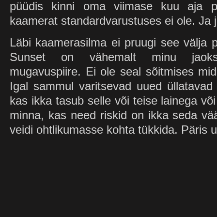
püüdis kinni oma viimase kuu aja pa
kaamerat standardvarustuses ei ole. Ja j
Läbi kaamerasilma ei pruugi see välja pa
Sunset on vähemalt minu jaoks 
mugavuspiire. Ei ole seal sõitmises mida
Igal sammul varitsevad uued üllatavad
kas ikka tasub selle või teise lainega 
minna, kas need riskid on ikka seda väär
veidi ohtlikumasse kohta tükkida. Päris