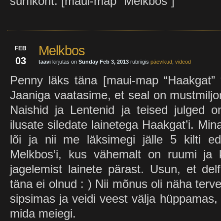
surfikoht: [maui-map “Melkbos”]
Melkbos
FEB
03
taavi
kirjutas on
Sunday Feb 3, 2013
rubriigis
päevikud
,
videod
Penny läks täna [maui-map “Haakgat” “
Jaaniga vaatasime, et seal on mustmiljo
Naishid ja Lentenid ja teised julged 
ilusate siledate lainetega Haakgat’i. Mi
lõi ja nii me läksimegi jälle 5 kilti 
Melkbos’i, kus vähemalt on ruumi ja 
jagelemist lainete pärast. Usun, et delf
täna ei olnud : ) Nii mõnus oli näha terv
sipsimas ja veidi veest välja hüppamas,
mida meiegi.