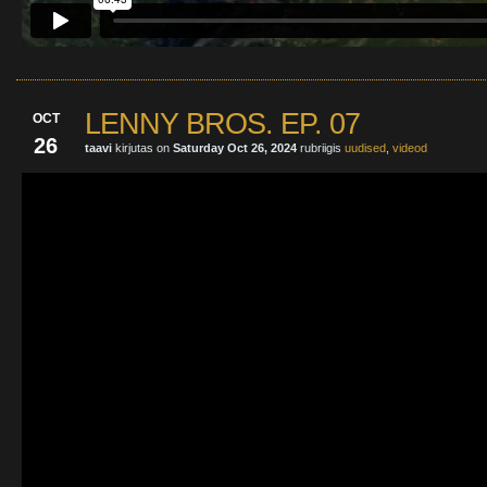
LENNY BROS. EP. 07
OCT
26
taavi
kirjutas on
Saturday Oct 26, 2024
rubriigis
uudised
,
videod