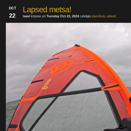
Lapsed metsa!
OCT
22
taavi
kirjutas on
Tuesday Oct 22, 2024
rubriigis
päevikud
,
videod