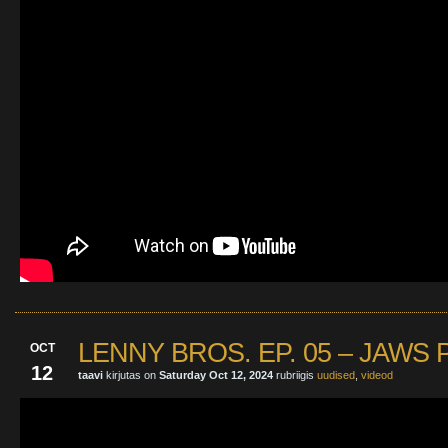
LENNY BROS. EP. 05 – JAWS P
OCT
12
taavi
kirjutas on
Saturday Oct 12, 2024
rubriigis
uudised
,
videod