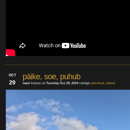
päike, soe, puhub
OCT
29
taavi
kirjutas on
Tuesday Oct 29, 2024
rubriigis
päevikud
,
videod