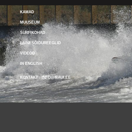
KAMAD
MUUSEUM
SURFIKOHAD
LAINESÕIDUREEGLID
VIDEOD
IN ENGLISH
KONTAKT : INFO@MAUI.EE