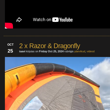
2 x Razor & Dragonfly
OCT
25
taavi
kirjutas on
Friday Oct 25, 2024
rubriigis
päevikud
,
videod