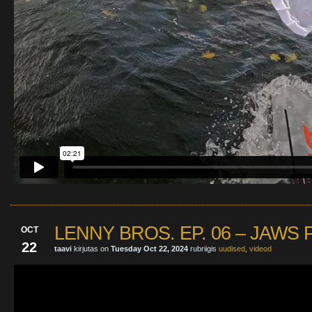
LENNY BROS. EP. 06 – JAWS P
OCT
22
taavi
kirjutas on
Tuesday Oct 22, 2024
rubriigis
uudised
,
videod