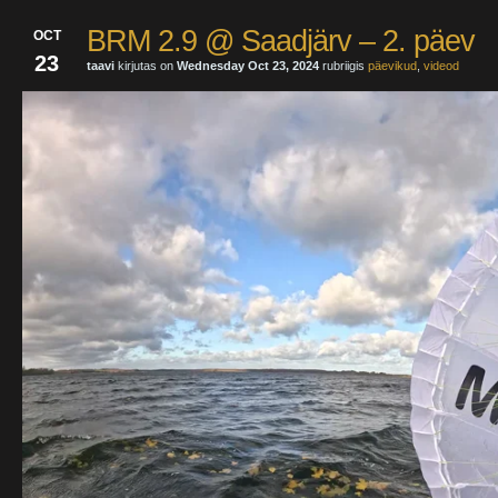
BRM 2.9 @ Saadjärv – 2. päev
OCT
23
taavi
kirjutas on
Wednesday Oct 23, 2024
rubriigis
päevikud
,
videod