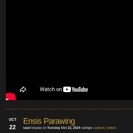
Ensis Parawing
OCT
22
taavi
kirjutas on
Tuesday Oct 22, 2024
rubriigis
uudised
,
videod