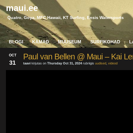
maui.ee
Quatro, Goya, MFC Hawaii, KT Surfing, Ensis Watersports
BLOGI
KAMAD
MUUSEUM
SURFIKOHAD
L
Paul van Bellen @ Maui – Kai L
OCT
31
taavi
kirjutas on
Thursday Oct 31, 2024
rubriigis
uudised
,
videod