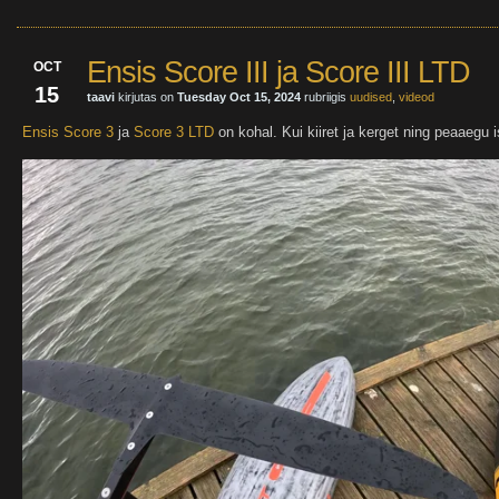
Ensis Score III ja Score III LTD
OCT
15
taavi
kirjutas on
Tuesday Oct 15, 2024
rubriigis
uudised
,
videod
Ensis Score 3
ja
Score 3 LTD
on kohal. Kui kiiret ja kerget ning peaaegu i