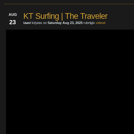
KT Surfing | The Traveler
AUG
23
taavi
kirjutas on
Saturday Aug 23, 2025
rubriigis
videod