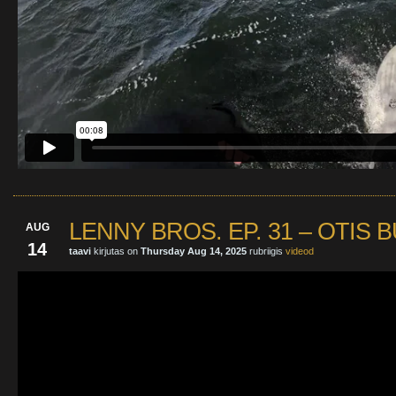
LENNY BROS. EP. 31 – OTIS
AUG
14
taavi
kirjutas on
Thursday Aug 14, 2025
rubriigis
videod