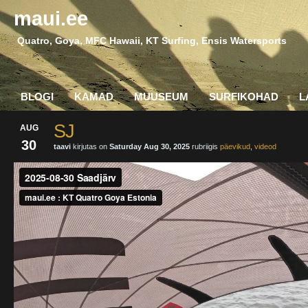
maui.ee
Quatro, Goya, MFC Hawaii, KT Surfing, Ensis Watersports
BLOGI
KAMAD
MUUSEUM
SURFIKOHAD
L
SJ
AUG
30
taavi
kirjutas on
Saturday Aug 30, 2025
rubriigis
päevikud
,
videod