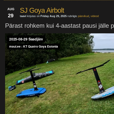
SJ Goya Airbolt
AUG
29
taavi
kirjutas on
Friday Aug 29, 2025
rubriigis
päevikud
,
videod
Pärast rohkem kui 4-aastast pausi jälle pur