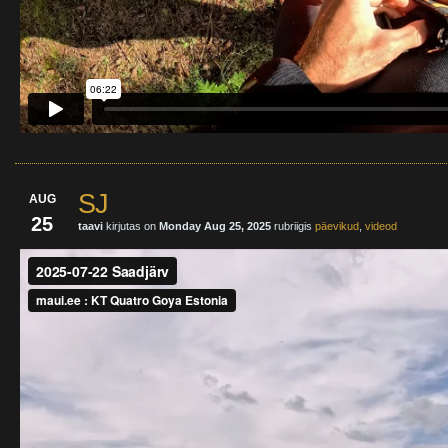
SJ
AUG
25
taavi
kirjutas on
Monday Aug 25, 2025
rubriigis
päevikud
,
videod