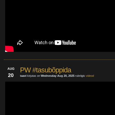
PW #tasubõppida
AUG
20
taavi
kirjutas on
Wednesday Aug 20, 2025
rubriigis
videod