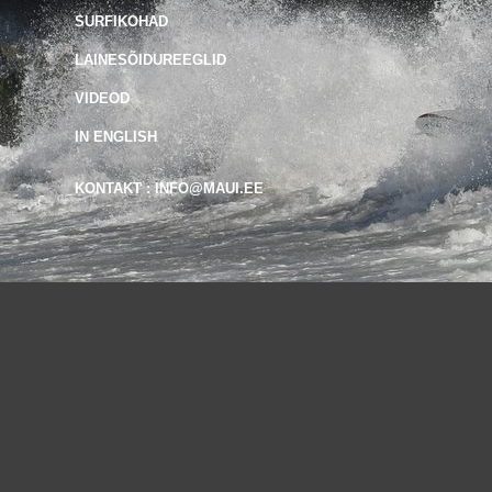
SURFIKOHAD
LAINESÕIDUREEGLID
VIDEOD
IN ENGLISH
KONTAKT : INFO@MAUI.EE