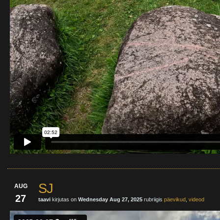
SJ
AUG
27
taavi
kirjutas on
Wednesday Aug 27, 2025
rubriigis
päevikud
,
videod