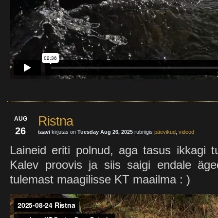
Ristna
AUG
26
taavi
kirjutas on
Tuesday Aug 26, 2025
rubriigis
päevikud
,
videod
Laineid eriti polnud, aga tasus ikkagi t
Kalev proovis ja siis saigi endale äg
tulemast maagilisse KT maailma : )