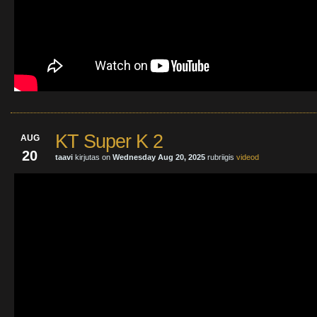
KT Super K 2
AUG
20
taavi
kirjutas on
Wednesday Aug 20, 2025
rubriigis
videod