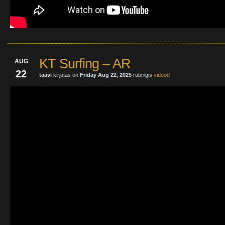
KT Surfing – AR
AUG
22
taavi
kirjutas on
Friday Aug 22, 2025
rubriigis
videod