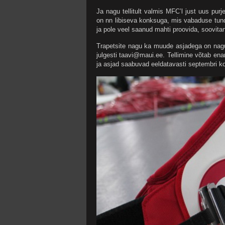
Ja nagu tellitult valmis MFC’l just uus pur
on nn libiseva konksuga, mis vabaduse tunde
ja pole veel saanud mahti proovida, soovitan
Trapetsite nagu ka muude asjadega on nagu 
julgesti taavi@maui.ee. Tellimine võtab ena
ja asjad saabuvad eeldatavasti septembri k