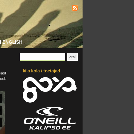
N ENGLISH
kila kola / toetajad
sast
teeb