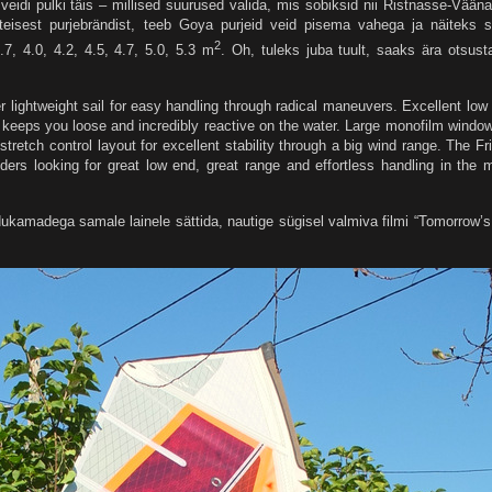
idi pulki täis – millised suurused valida, mis sobiksid nii Ristnasse-Vään
 teisest purjebrändist, teeb Goya purjeid veid pisema vahega ja näiteks 
2
.7, 4.0, 4.2, 4.5, 4.7, 5.0, 5.3 m
. Oh, tuleks juba tuult, saaks ära otsust
er lightweight sail for easy handling through radical maneuvers. Excellent low
, keeps you loose and incredibly reactive on the water. Large monofilm window
stretch control layout for excellent stability through a big wind range. The Fr
iders looking for great low end, great range and effortless handling in the 
ukamadega samale lainele sättida, nautige sügisel valmiva filmi “Tomorrow’s