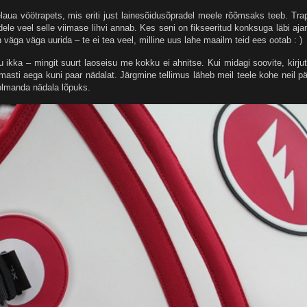
jelaua vöötrapets, mis eriti just lainesõidusõpradel meele rõõmsaks teeb. Tra
le veel selle viimase lihvi annab. Kes seni on fikseeritud konksuga läbi aja
 väga väga uurida – te ei tea veel, milline uus lahe maailm teid ees ootab : )
ikka – mingit suurt laoseisu me kokku ei ahnitse. Kui midagi soovite, kirju
masti aega kuni paar nädalat. Järgmine tellimus läheb meil teele kohe neil pä
olmanda nädala lõpuks.