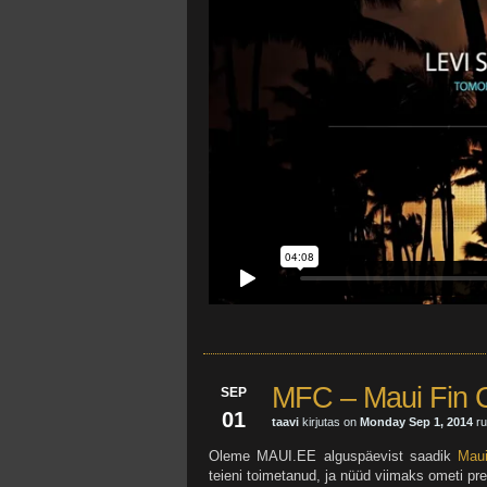
MFC – Maui Fin
SEP
01
taavi
kirjutas on
Monday Sep 1, 2014
ru
Oleme MAUI.EE alguspäevist saadik
Mau
teieni toimetanud, ja nüüd viimaks ometi pr