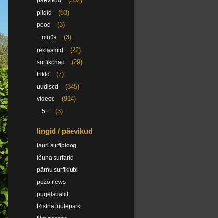
(502)
päevikud
(83)
pildid
(3)
pood
(3)
müüa
(22)
reklaamid
(29)
surfikohad
(7)
trikid
(345)
uudised
(914)
videod
(3)
5+
lingid / päevikud
lauri surfiploog
lõuna surfarid
pärnu surfiklubi
pozo news
purjelaualiit
Ristna tuulepark