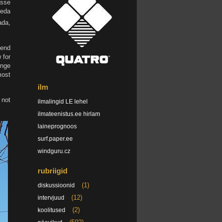
asse
seda
ada,
 end
 for
inge
most
ilm
 not
ilmalingid LE lehel
ilmateenistus.ee hirlam
laineprognoos
surf.paper.ee
windguru.cz
rubriigid
(1)
diskussioonid
(12)
intervjuud
(2)
koolitused