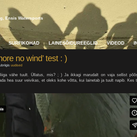
g, Ensis Watersports
SURFIKOHAD
LAINESÕIDUREEGLID
VIDEOD
I
re no wind’ test : )
ubriigis
uudised
iiga vähe tuult. Üllatus, mis? ; ) Ja ikkagi marudalt on vaja sellist põõ
da hea suur veivikas, et oleks kohe võtta, kui lainetab ja tuult napib. Kes 