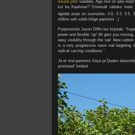
ilusaid pilte
vaadata. Aga mul on pea nüüd ve
kui ka Kaplinna!? Erinevalt näiteks meie
ägedat purje on suurustes: 3.0, 3.3, 3.5, 3
milline sett sobib kõige paremini : )
Purjemeister Jason Diffin ise kirjutab: “Sup
power and flexible “up” lift gets you moving
easy visibility through the sail. New carbon 
is a very progressive wave sail targeting r
radical carving conditions.”
Ja et end paremini Goya ja Quatro lainesõid
promised” treilerit.