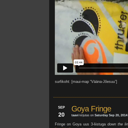
surfikoht: [maui-map “Vääna-Jõesuu”]
Goya Fringe
SEP
20
taavi
kirjutas on
Saturday Sep 20, 2014
Fringe on Goya uus 3-liistuga
down the li