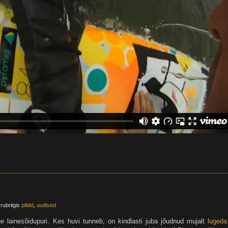
rubriigis
pildid
,
uudised
ne
lainesõidupuri. Kes huvi tunneb, on kindlasti juba jõudnud mujalt
lugeda