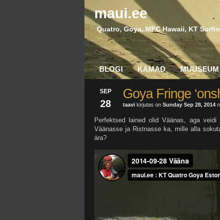
maui.ee
Quatro, Goya, MFC Hawaii, KT Surfin
BLOGI
KAMAD
MUUSEUM
Goya Fringe ‘onsho
SEP
28
taavi
kirjutas on
Sunday Sep 28, 2014
r
Perfektsed lained olid Väänas, aga veidi l
Väänasse ja Ristnasse ka, mille alla sokuta
ära?