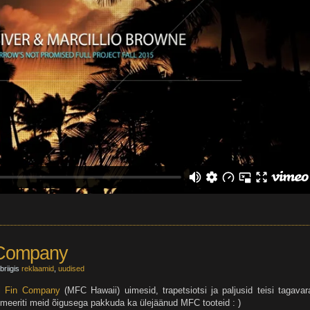
 Company
briigis
reklaamid
,
uudised
i Fin Company
(MFC Hawaii) uimesid, trapetsiotsi ja paljusid teisi tagavar
emeeriti meid õigusega pakkuda ka ülejäänud MFC tooteid : )