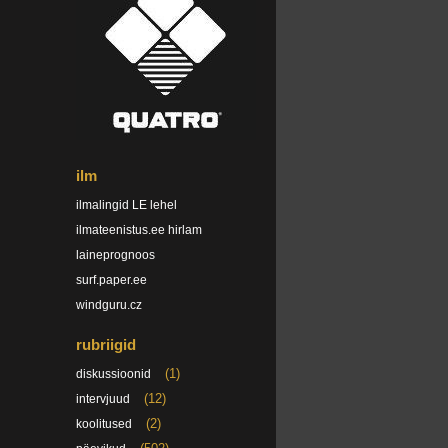
ilm
ilmalingid LE lehel
ilmateenistus.ee hirlam
laineprognoos
surf.paper.ee
windguru.cz
rubriigid
(1)
diskussioonid
(12)
intervjuud
(2)
koolitused