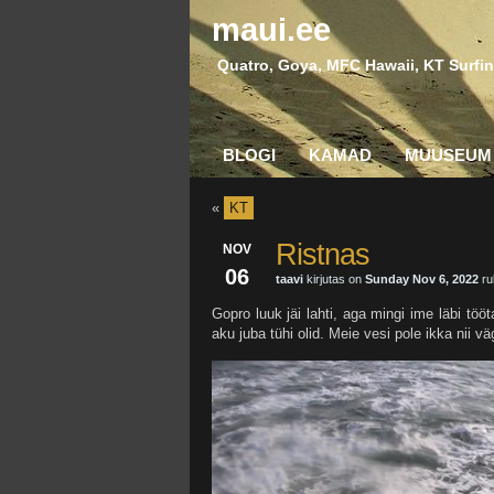
maui.ee
Quatro, Goya, MFC Hawaii, KT Surfin
BLOGI
KAMAD
MUUSEUM
«
KT
Ristnas
NOV
06
taavi
kirjutas on
Sunday Nov 6, 2022
ru
Gopro luuk jäi lahti, aga mingi ime läbi töö
aku juba tühi olid. Meie vesi pole ikka nii 