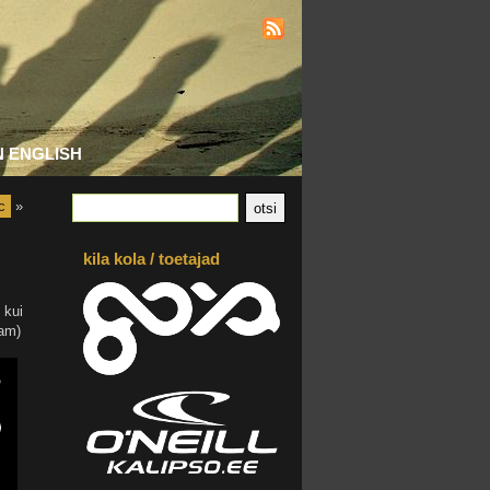
N ENGLISH
c
»
kila kola / toetajad
 kui
nam)