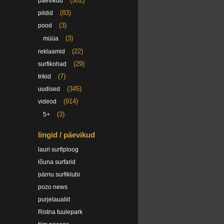
(502)
päevikud
(83)
pildid
(3)
pood
(3)
müüa
(22)
reklaamid
(29)
surfikohad
(7)
trikid
(345)
uudised
(914)
videod
(3)
5+
lingid / päevikud
lauri surfiploog
lõuna surfarid
pärnu surfiklubi
pozo news
purjelaualiit
Ristna tuulepark