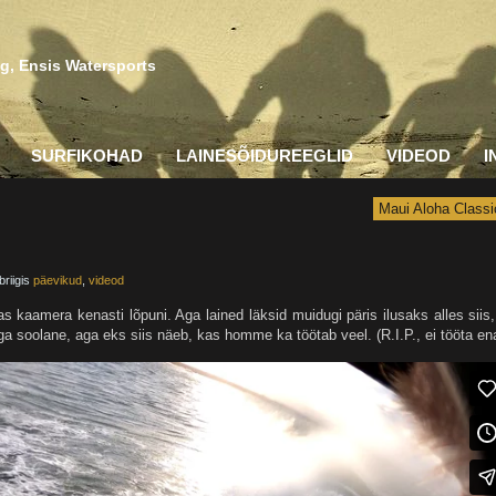
g, Ensis Watersports
SURFIKOHAD
LAINESÕIDUREEGLID
VIDEOD
I
Maui Aloha Classi
briigis
päevikud
,
videod
tas kaamera kenasti lõpuni. Aga lained läksid muidugi päris ilusaks alles siis,
väga soolane, aga eks siis näeb, kas homme ka töötab veel. (R.I.P., ei tööta e