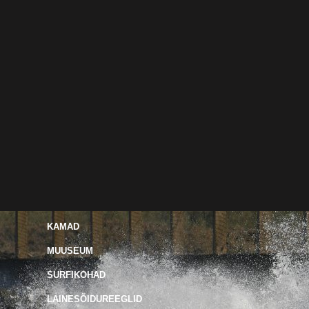
KAMAD
MUUSEUM
SURFIKOHAD
LAINESÕIDUREEGLID