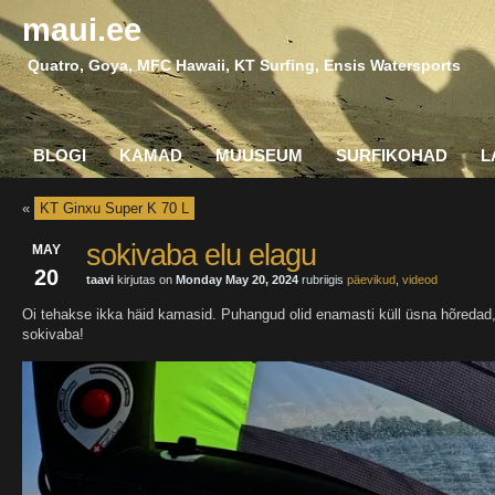
maui.ee
Quatro, Goya, MFC Hawaii, KT Surfing, Ensis Watersports
BLOGI
KAMAD
MUUSEUM
SURFIKOHAD
L
«
KT Ginxu Super K 70 L
sokivaba elu elagu
MAY
20
taavi
kirjutas on
Monday May 20, 2024
rubriigis
päevikud
,
videod
Oi tehakse ikka häid kamasid. Puhangud olid enamasti küll üsna hõredad, a
sokivaba!