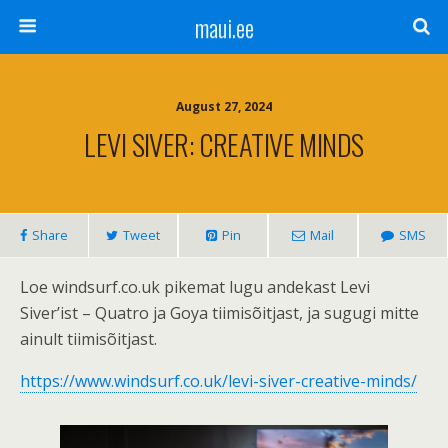
maui.ee
August 27, 2024
LEVI SIVER: CREATIVE MINDS
Share
Tweet
Pin
Mail
SMS
Loe windsurf.co.uk pikemat lugu andekast Levi
Siver’ist – Quatro ja Goya tiimisõitjast, ja sugugi mitte
ainult tiimisõitjast.
https://www.windsurf.co.uk/levi-siver-creative-minds/