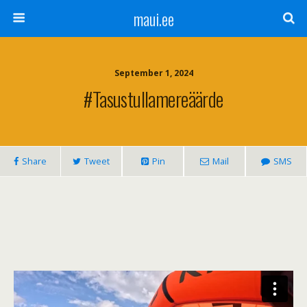
maui.ee
September 1, 2024
#tasustullamereäärde
Share
Tweet
Pin
Mail
SMS