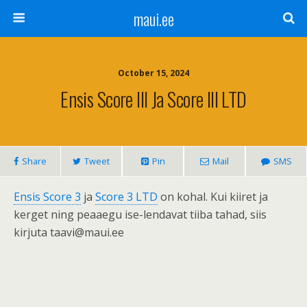
maui.ee
October 15, 2024
Ensis Score III Ja Score III LTD
Share
Tweet
Pin
Mail
SMS
Ensis Score 3
ja
Score 3 LTD
on kohal. Kui kiiret ja
kerget ning peaaegu ise-lendavat tiiba tahad, siis
kirjuta taavi@maui.ee