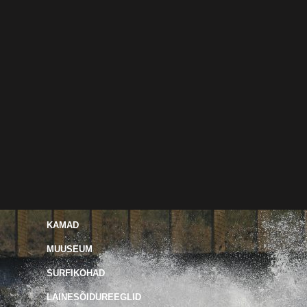
KAMAD
MUUSEUM
SURFIKOHAD
LAINESÕIDUREEGLID