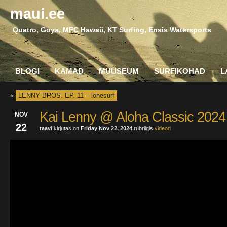
maui.ee
Quatro, Goya, MFC Hawaii, KT Surfing, Ensis Watersports
BLOGI
KAMAD
MUUSEUM
SURFIKOHAD
L
«
LENNY BROS. EP. 11 – lohesurf
Kai Lenny @ Aloha Classic 2024
NOV
22
taavi
kirjutas on
Friday Nov 22, 2024
rubriigis
videod