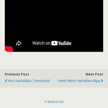
Previous Post
Next Post
Krisi Aastalõpu-Tervitused
Veidi Pikem Namiibia-Klipp
Back to top