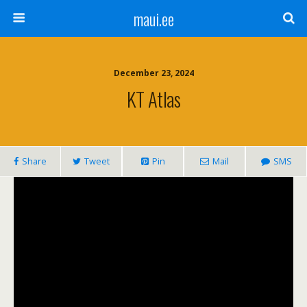
maui.ee
December 23, 2024
KT Atlas
Share
Tweet
Pin
Mail
SMS