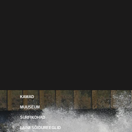
KAMAD
MUUSEUM
SURFIKOHAD
LAINESÕIDUREEGLID