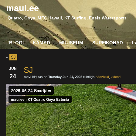
maui.ee
Quatro, Goya, MFC Hawaii, KT Surfing, Ensis Watersports
BLOGI
KAMAD
MUUSEUM
SURFIKOHAD
L
«
SJ
SJ
JUN
24
taavi
kirjutas on
Tuesday Jun 24, 2025
rubriigis
päevikud
,
videod