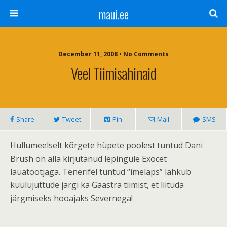
maui.ee
December 11, 2008 • No Comments
Veel Tiimisahinaid
Share
Tweet
Pin
Mail
SMS
Hullumeelselt kõrgete hüpete poolest tuntud Dani
Brush on alla kirjutanud lepingule Exocet
lauatootjaga. Tenerifel tuntud “imelaps” lahkub
kuulujuttude järgi ka Gaastra tiimist, et liituda
järgmiseks hooajaks Severnega!