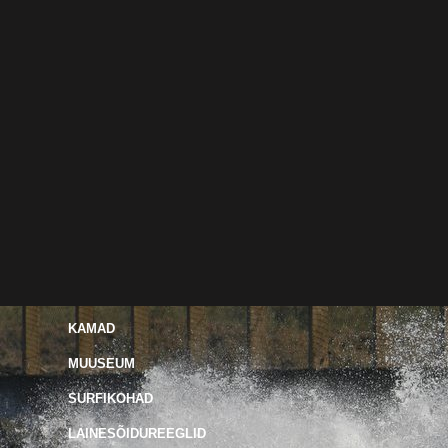
KAMAD
MUUSEUM
SURFIKOHAD
LAINESÕIDUREEGLID