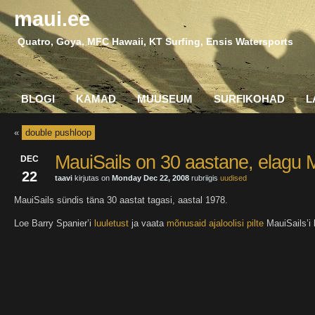
maui.ee
Quatro, Goya, MFC Hawaii, KT Surfing, Ensis Watersports
BLOGI
KAMAD
MUUSEUM
SURFIKOHAD
L
«
double pushloop
MauiSails on 30 aastane, elagu 
DEC
22
taavi
kirjutas on
Monday Dec 22, 2008
rubriigis
uudised
MauiSails sündis täna 30 aastat tagasi, aastal 1978.
Loe Barry Spanier’i
luuletust
ja vaata
mõnusaid ajaloolisi pilte
MauiSails’i l