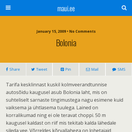
maui.ee
January 15, 2009 • No Comments
Bolonia
Share
Tweet
Pin
Mail
SMS
Tarifa kesklinnast kuskil kolmveerandtunnise
autosõidu kaugusel asub Bolonia laht, mis on
suhteliselt sarnaste tingimustega nagu esimene kuid
vaiksema ja ühtlasema tuulega. Lained on
korralikumad ning ei ole teravat choppi. 50 m
kaugusel kaldast on riif mis tekitab kalda lähedale
sileda vee. Võrreldes kõrvallahega on lohetajaid