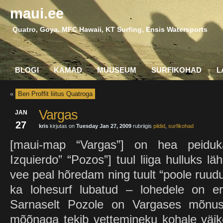
maui.ee
Quatro, Goya, MFC Hawaii, KT Surfing, Ensis Watersports
BLOGI
KAMAD
MUUSEUM
SURFIKOHAD
L
«
Ben Proffit liitus Quatroga
Vargas
JAN
27
kris
kirjutas on
Tuesday Jan 27, 2009
rubriigis
pildid
,
surfikohad
[maui-map “Vargas”] on hea peiduk
Izquierdo” “Pozos”] tuul liiga hulluks lä
vee peal hõredam ning tuult “poole ruu
ka lohesurf lubatud – lohedele on er
Sarnaselt Pozole on Vargases mõnus
mõõnaga tekib vettemineku kohale väike