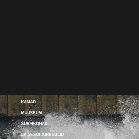
KAMAD
MUUSEUM
SURFIKOHAD
LAINESÕIDUREEGLID