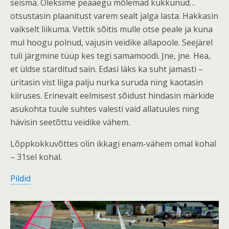
seisma. Oleksime peaaegu mõlemad kukkunud…
otsustasin plaanitust varem sealt jalga lasta. Hakkasin
vaikselt liikuma. Vettik sõitis mulle otse peale ja kuna
mul hoogu polnud, vajusin veidike allapoole. Seejärel
tuli järgmine tüüp kes tegi samamoodi. Jne, jne. Hea,
et üldse starditud sain. Edasi läks ka suht jamasti –
üritasin vist liiga palju nurka suruda ning kaotasin
kiiruses. Erinevalt eelmisest sõidust hindasin märkide
asukohta tuule suhtes valesti vaid allatuules ning
hävisin seetõttu veidike vähem.
Lõppkokkuvõttes olin ikkagi enam-vähem omal kohal
– 31sel kohal.
Pildid