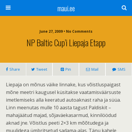
maui.ee
June 27, 2009 • No Comments
NP Baltic Cup’i Liepaja Etapp
Share
Tweet
Pin
Mail
SMS
Liepaja on mõnus väike linnake, kus võistluspaigast
mõne meetri kaugusel küsitakse vaatamisväärsuste
imetlemiseks alla keeratud autoaknast raha ja süüa.
Linn meenutas mulle 10 aasta tagust Paldiskit –
mahajäätud majad, sõjaväekasarmud, kinnilöödud
aknad jne. Võistlus peeti 2×3 km mõõtudega ja
muulidega ümbritsetud sadama-alas. Tänu kahele