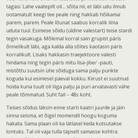
tagasi. Lahe vaatepilt oli… sõita nii, et läbi udu ilmub
ootamatult keegi tee peale ning hakkab hõikama:
parem, parem. Peale lõunat saabus korralik ilma
uduta tuul. Esimese sõidu (üldine valestart) teise stardi
tegin vasakuga. Mõlemal korral sain grupist päris
õnnelikult läbi, aga kalda alla sõites kaotasin päris
korralikult. Lisaks hakkasin traejektoore valesti
hindama ning tegin päris mitu lisa-jibe/ -pauti,
mistõttu suutsin ühe sõiduga sama palju punkte
koguda kui esimesel päeval kokku. Kiirust ei suutnud
hoida kuna tuult oli liiga palju ja puri arvatavasti vähe
peale tõmmatud. Suht fail – 48s koht.
Teises sõidus läksin enne starti kaatri juurde ja jäin
sinna seisma, et õigel momendil hoogu koguma
hakata. Sama plaan oli ka lätlasel keda kutsutakse
lontuks. Tal oli vaja tulla täpselt samasse kohtra