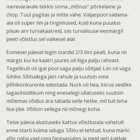
mereväravale tekkis sinna „mõnus“ põrkelaine ja
chop. Tuul pagitas ja mitte vähe. Väljaspool sadama-
ala oli super ilm ja tingimused, kuid kuna puudus
piisav arv turvakaatreid, siis turvalisuse eesmärgil
peeti võistlus sel väikesel alal.
Esimesel päeval tegin stardid 2/3 liini pealt, kuna nii
märgis kui ka kaatri juures oli liiga palju rahvast.
Tegelikult oli igal pool väga palju sõitjad. Liin oli väga
lühike. Sõitudega jäin rahule ja suutsin oma
põhikonkurente edestada. Nurk oli hea, kiirus veidike
tagasihoidlikum ning eneselegi üllatuseks suutsin
mõlemas sõidus ära tabada selle hetke, mil tuli teha
lisa-jibe. Võitsin sellega nii mõnegi koha.
Teise päeva alustuseks kattus võistlusala vahetult
enne starti külma uduga. Sõitu ei tehtud, kuna märki
võis näha vaid oma fantaasiates ja meid aeti kaldale