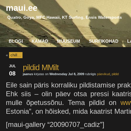
maui.ee
Quatro, Goya, MFC Hawaii, KT Surfing, Ensis Watersports
BLOGI
KAMAD
MUUSEUM
SURFIKOHAD
L
«
chill…
pildid MMilt
JUL
08
jaanus
kirjutas on
Wednesday Jul 8, 2009
rubriigis
päevikud
,
pildid
Eile sain päris korraliku pildistamise p
Ehk siis – olin päev otsa pressi kaatris
mulle õpetussõnu. Tema pildid on
www
Estonia”, on hõisked, mida kaatrist Marti
[maui-gallery “20090707_cadiz”]