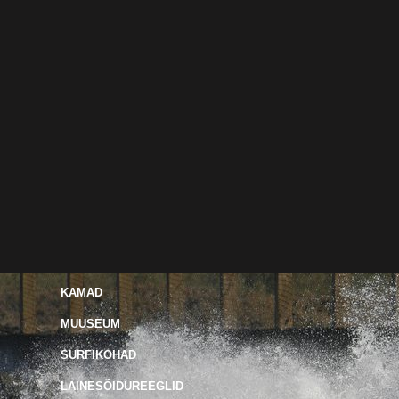
KAMAD
MUUSEUM
SURFIKOHAD
LAINESÕIDUREEGLID