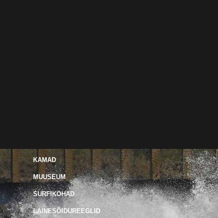
KAMAD
MUUSEUM
SURFIKOHAD
LAINESÕIDUREEGLID