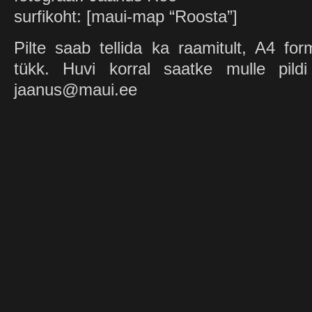
surfikoht: [maui-map “Roosta”]
Pilte saab tellida ka raamitult, A4 fo
tükk. Huvi korral saatke mulle pildi
jaanus@maui.ee