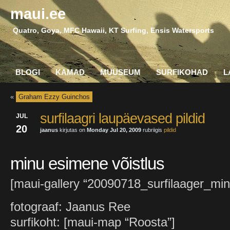
maui.ee
Quatro, Goya, MFC Hawaii, KT Surfing, Ensis Watersports
BLOGI
KAMAD
MUUSEUM
SURFIKOHAD
L
«
Graham Ezzy Guinchos
surfilaagri laupäevased pildid
JUL
20
jaanus
kirjutas on
Monday Jul 20, 2009
rubriigis
pildid
minu esimene võistlus
[maui-gallery “20090718_surfilaager_min
fotograaf: Jaanus Ree
surfikoht: [maui-map “Roosta”]