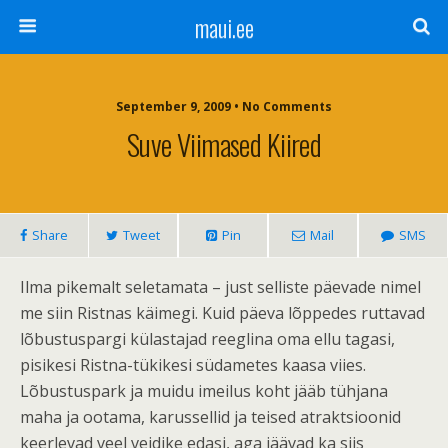
maui.ee
September 9, 2009 • No Comments
Suve Viimased Kiired
Share
Tweet
Pin
Mail
SMS
Ilma pikemalt seletamata – just selliste päevade nimel
me siin Ristnas käimegi. Kuid päeva lõppedes ruttavad
lõbustuspargi külastajad reeglina oma ellu tagasi,
pisikesi Ristna-tükikesi südametes kaasa viies.
Lõbustuspark ja muidu imeilus koht jääb tühjana
maha ja ootama, karussellid ja teised atraktsioonid
keerlevad veel veidike edasi, aga jäävad ka siis