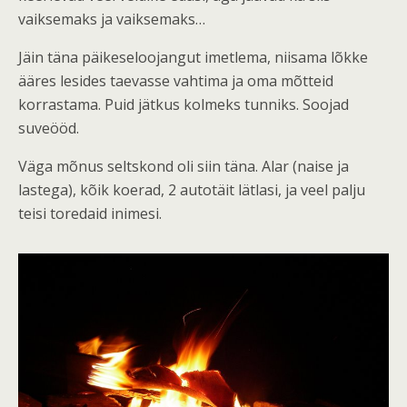
vaiksemaks ja vaiksemaks…
Jäin täna päikeseloojangut imetlema, niisama lõkke
ääres lesides taevasse vahtima ja oma mõtteid
korrastama. Puid jätkus kolmeks tunniks. Soojad
suveööd.
Väga mõnus seltskond oli siin täna. Alar (naise ja
lastega), kõik koerad, 2 autotäit lätlasi, ja veel palju
teisi toredaid inimesi.