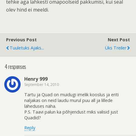
tehke aga lahkesti omapoolseid pakkumisi, kui seal
olev hind ei meeldi.
Previous Post
Next Post
Tuuletuks Ajaks...
Üks Treiler
4 responses
Henry 999
September 14, 2010
Tartu ja Quad on muidugi imelik kooslus ja eriti
naljakas on neid laudu murul puu all ja lillede
läheduses näha.
P.S. Taavi palun ka põhjendust miks valisid just
Quadid?
Reply