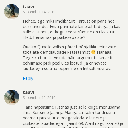
taavi
September 14, 2010
Hehee, aga miks imelik? Siit Tartust on päris hea
bussiühendus Eesti parimate lainekohtadega. Ja kas
sulle ei tundu, et kogu see surfamine on üks suur
lilled, heinamaa ja päikesepaiste?
Quatro Quad’id valisin pärast põhjalikku erinevate
tootjate demolaudade katsetamist
Hahaaa.
Tegelikult on terve rida häid argumente kenasti
eelviimase pildi peal üles loetud, ja erinevate
laudadega sõitma õppimine on lihtsalt huvitav.
Reply
taavi
September 15, 2010
Täna napsasime Ristnas just selle kõige mõnusama
ilma. Sõitsime Jaani ja Alariga ca. kolm tundi üsna
neeme tipus suurte peegelsiledate lainete ja
pisikeste lauadadega – Jaanil 69, Alaril nagu ikka 70 ja