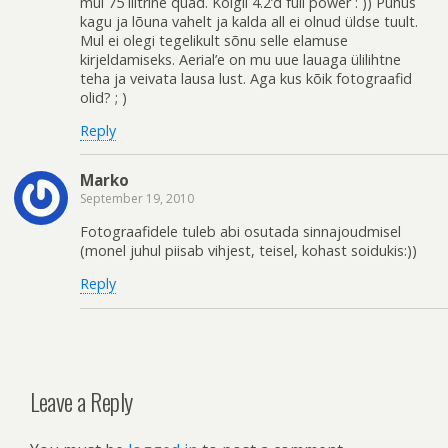
mul 75 liitrine quad. Kõigil 4.2’d full power : )) Puhus
kagu ja lõuna vahelt ja kalda all ei olnud üldse tuult.
Mul ei olegi tegelikult sõnu selle elamuse
kirjeldamiseks. Aerial’e on mu uue lauaga ülilihtne
teha ja veivata lausa lust. Aga kus kõik fotograafid
olid? ; )
Reply
Marko
September 19, 2010
Fotograafidele tuleb abi osutada sinnajoudmisel
(monel juhul piisab vihjest, teisel, kohast soidukis:))
Reply
Leave a Reply