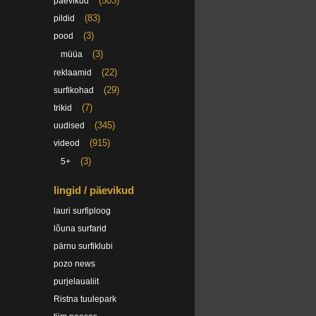
(503)
päevikud
(83)
pildid
(3)
pood
(3)
müüa
(22)
reklaamid
(29)
surfikohad
(7)
trikid
(345)
uudised
(915)
videod
(3)
5+
lingid / päevikud
lauri surfiploog
lõuna surfarid
pärnu surfiklubi
pozo news
purjelaualiit
Ristna tuulepark