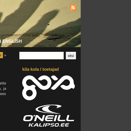
N ENGLISH
r
»
kila kola / toetajad
ette
, ja
vees