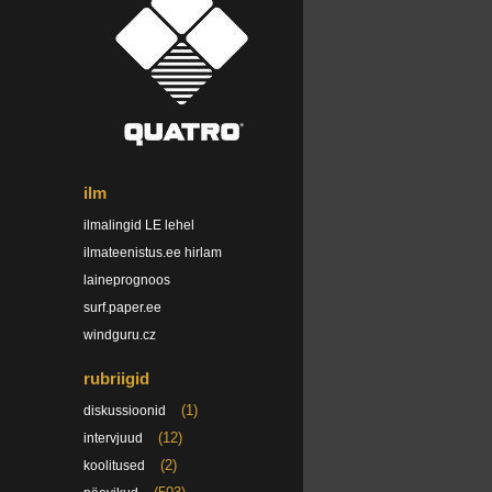
ilm
ilmalingid LE lehel
ilmateenistus.ee hirlam
laineprognoos
surf.paper.ee
windguru.cz
rubriigid
(1)
diskussioonid
(12)
intervjuud
(2)
koolitused