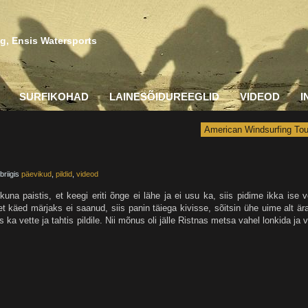
g, Ensis Watersports
SURFIKOHAD
LAINESÕIDUREEGLID
VIDEOD
I
American Windsurfing Tou
briigis
päevikud
,
pildid
,
videod
a kuna paistis, et keegi eriti õnge ei lähe ja ei usu ka, siis pidime ikka ise v
t käed märjaks ei saanud, siis panin täiega kivisse, sõitsin ühe uime alt ära
 ka vette ja tahtis pildile. Nii mõnus oli jälle Ristnas metsa vahel lonkida ja 