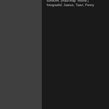
surfikoht: [maui-map “Ristna”]
fotograafid: Jaanus, Taavi, Penny