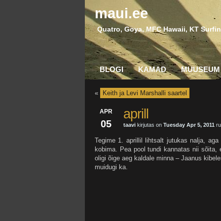
maui.ee
Quatro, Goya, MFC Hawaii, KT Surfin
BLOGI
KAMAD
MUUSEUM
«
Keith ja Levi Marshalli saartel
aprill
APR
05
taavi
kirjutas on
Tuesday Apr 5, 2011
ru
Tegime 1. aprillil lihtsalt jutukas nalja, ag
kobima. Pea pool tundi kannatas nii sõita, e
oligi õige aeg kaldale minna – Jaanus kibeles
muidugi ka.