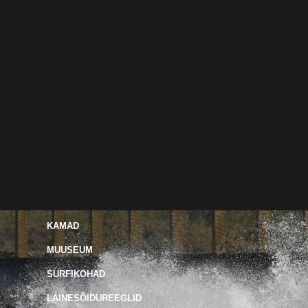
KAMAD
MUUSEUM
SURFIKOHAD
LAINESÕIDUREEGLID