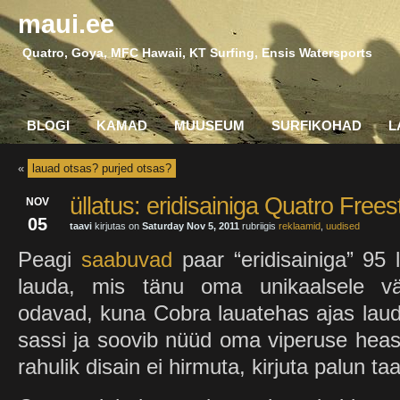
maui.ee
Quatro, Goya, MFC Hawaii, KT Surfing, Ensis Watersports
BLOGI
KAMAD
MUUSEUM
SURFIKOHAD
L
«
lauad otsas? purjed otsas?
üllatus: eridisainiga Quatro Free
NOV
05
taavi
kirjutas on
Saturday Nov 5, 2011
rubriigis
reklaamid
,
uudised
Peagi
saabuvad
paar “eridisainiga” 95 l
lauda, mis tänu oma unikaalsele väl
odavad, kuna Cobra lauatehas ajas lau
sassi ja soovib nüüd oma viperuse heasta
rahulik disain ei hirmuta, kirjuta palun 