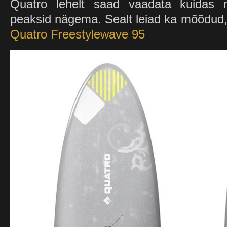
Quatro lehelt saad vaadata kuidas ne
peaksid nägema. Sealt leiad ka mõõdud,
Quatro Freestylewave 95