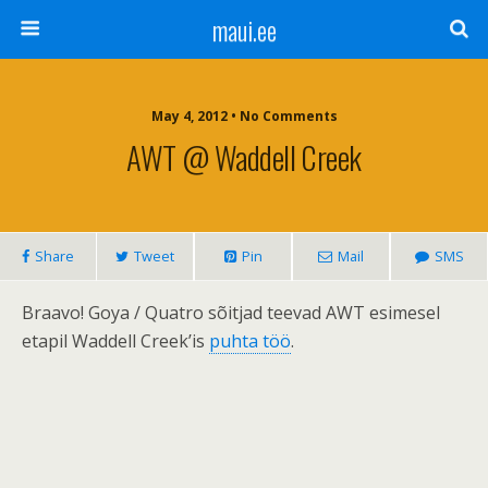
maui.ee
May 4, 2012 • No Comments
AWT @ Waddell Creek
Share
Tweet
Pin
Mail
SMS
Braavo! Goya / Quatro sõitjad teevad AWT esimesel
etapil Waddell Creek’is
puhta töö
.