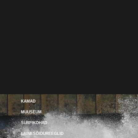
KAMAD
MUUSEUM
SURFIKOHAD
LAINESÕIDUREEGLID