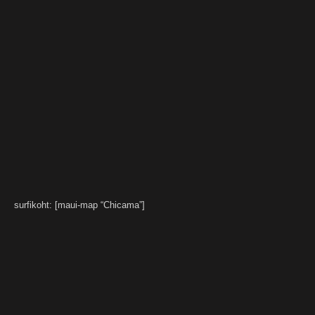
surfikoht: [maui-map “Chicama”]