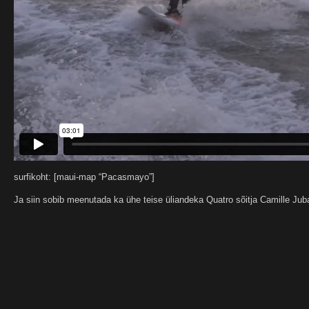
surfikoht: [maui-map “Pacasmayo”]
Ja siin sobib meenutada ka ühe teise üliandeka Quatro sõitja Camille Juba