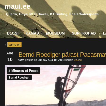
maui.ee
Quatro, Goya, MFC Hawaii, KT Surfing, Ensis Watersports
BLOGI
KAMAD
MUUSEUM
SURFIKOHAD
L
«
game on
Bernd Roediger pärast Pacasmay
AUG
10
taavi
kirjutas on
Sunday Aug 10, 2014
rubriigis
videod