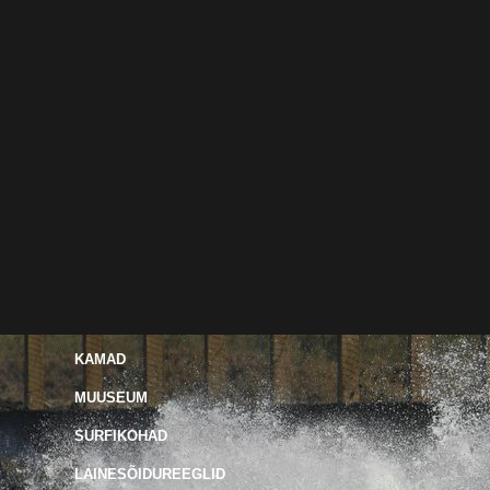
KAMAD
MUUSEUM
SURFIKOHAD
LAINESÕIDUREEGLID