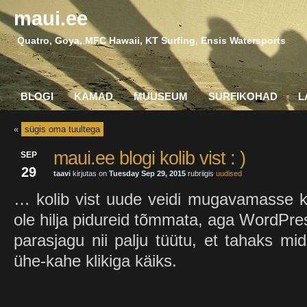
maui.ee
Quatro, Goya, MFC Hawaii, KT Surfing, Ensis Watersports
BLOGI
KAMAD
MUUSEUM
SURFIKOHAD
L
«
sügis oma tuultega
maui.ee blogi kolib vist : )
SEP
29
taavi
kirjutas on
Tuesday Sep 29, 2015
rubriigis
uudised
… kolib vist uude veidi mugavamasse k
ole hilja pidureid tõmmata, aga WordPres
parasjagu nii palju tüütu, et tahaks mi
ühe-kahe klikiga käiks.