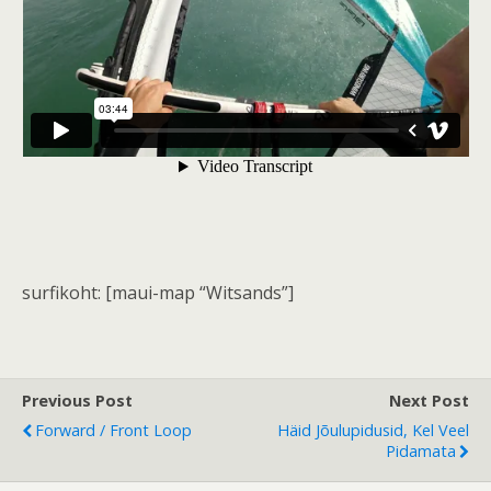
surfikoht: [maui-map “Witsands”]
Previous Post
Next Post
Forward / Front Loop
Häid Jõulupidusid, Kel Veel
Pidamata