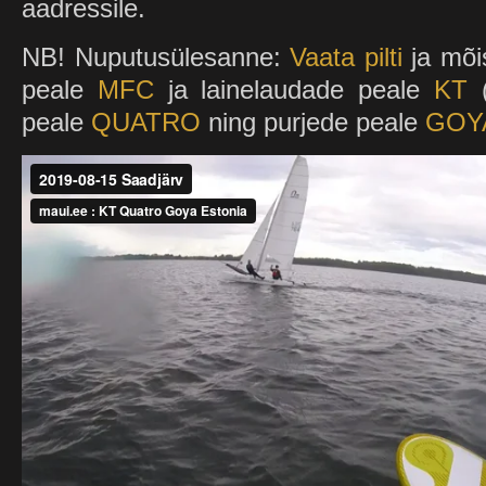
aadressile.
NB! Nuputusülesanne:
Vaata pilti
ja mõis
peale
MFC
ja lainelaudade peale
KT
(
peale
QUATRO
ning purjede peale
GOY