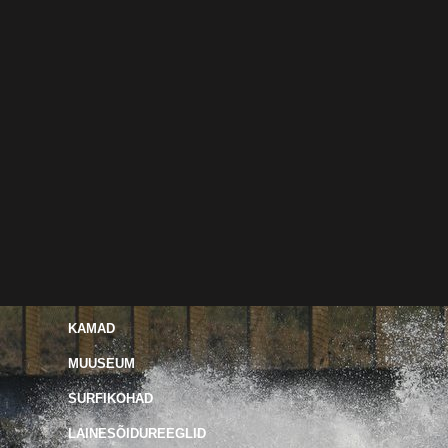
KAMAD
MUUSEUM
SURFIKOHAD
LAINESÕIDUREEGLID