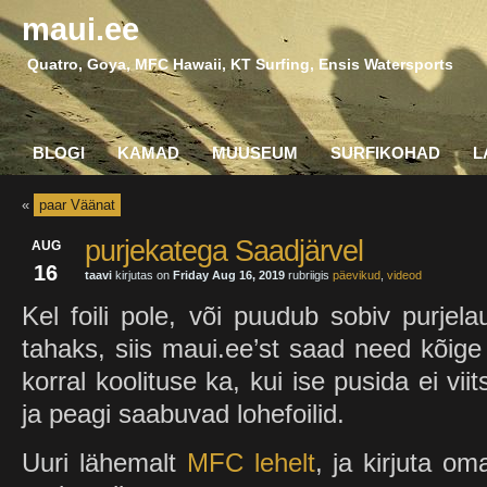
maui.ee
Quatro, Goya, MFC Hawaii, KT Surfing, Ensis Watersports
BLOGI
KAMAD
MUUSEUM
SURFIKOHAD
L
«
paar Väänat
purjekatega Saadjärvel
AUG
16
taavi
kirjutas on
Friday Aug 16, 2019
rubriigis
päevikud
,
videod
Kel foili pole, või puudub sobiv purjela
tahaks, siis maui.ee’st saad need kõig
korral koolituse ka, kui ise pusida ei vii
ja peagi saabuvad lohefoilid.
Uuri lähemalt
MFC lehelt
, ja kirjuta o