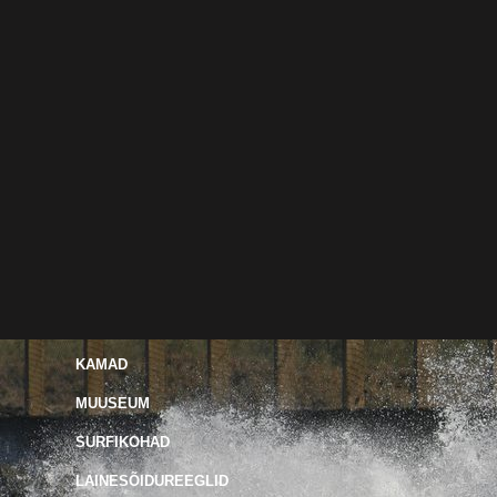
KAMAD
MUUSEUM
SURFIKOHAD
LAINESÕIDUREEGLID