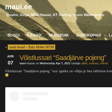
maui.ee
Quatro, Goya, MFC Hawaii, KT Surfing, Ensis Watersports
BLOGI
KAMAD
MUUSEUM
SURFIKOHAD
L
«
uued tiivad – Balz Müller W799
Võistlussari “Saadjärve pojeng”
APR
07
taavi
kirjutas on
Wednesday Apr 7, 2021
rubriigis
pildid
,
uudised
,
videod
Võistlussari “Saadjärve pojeng,” kus igaüks on võitja ja hea tahtmise kor