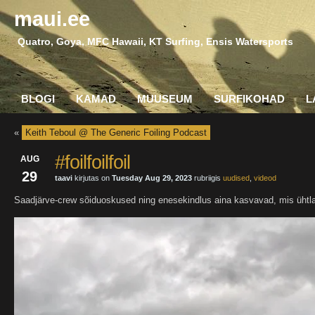
maui.ee
Quatro, Goya, MFC Hawaii, KT Surfing, Ensis Watersports
BLOGI
KAMAD
MUUSEUM
SURFIKOHAD
L
«
Keith Teboul @ The Generic Foiling Podcast
#foilfoilfoil
AUG
29
taavi
kirjutas on
Tuesday Aug 29, 2023
rubriigis
uudised
,
videod
Saadjärve-crew sõiduoskused ning enesekindlus aina kasvavad, mis ühtlas