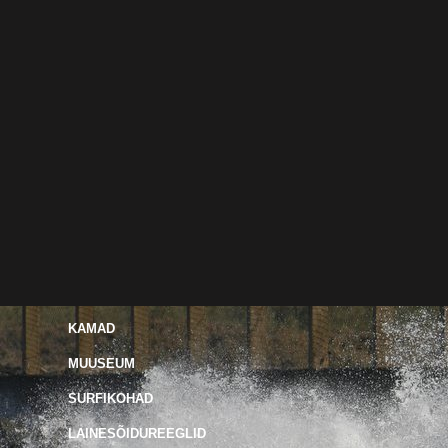
KAMAD
MUUSEUM
SURFIKOHAD
LAINESÕIDUREEGLID