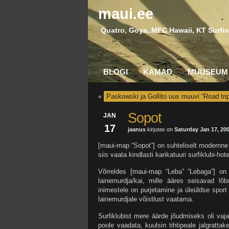
maui.ee
Quatro, Goya, MFC Hawaii, KT Surfin
BLOGI
KAMAD
MUUSEUM
«
Paskowski ja Gollito uus muuvi “Road tri
Sopot
JAN
17
jaanus
kirjutas on
Saturday Jan 17, 20
[maui-map “Sopot”] on suhteliselt modernne 
siis vaata kindlasti karikatuuri surfiklubi-hot
Võrreldes [maui-map “Leba” “Lebaga”] on
lainemurdja/kai, mille ääres seisavad lõ
inimestele on purjetamine ja üleüldse sport 
lainemurdjale võistlust vaatama.
Surfiklubist mere äärde jõudmiseks oli vaja 
poole vaadata, kuulsin tihtipeale jalgrattakel