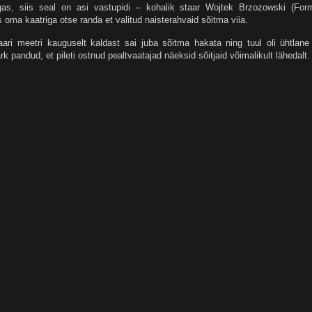
paigas, siis seal on asi vastupidi – kohalik staar Wojtek Brzozowski (For
 oma kaatriga otse randa et valitud naisterahvaid sõitma viia.
ri meetri kauguselt kaldast sai juba sõitma hakata ning tuul oli ühtlane
rk pandud, et pileti ostnud pealtvaatajad näeksid sõitjaid võimalikult lähedalt.