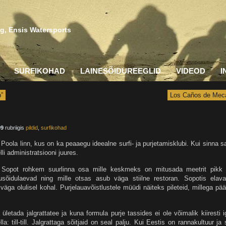
g, Ensis Watersports
SURFIKOHAD
LAINESÕIDUREEGLID
VIDEOD
I
p”
Los Caños de Mec
09
rubriigis
pildid
,
surfikohad
Poola linn, kus on ka peaaegu ideealne surfi- ja purjetamisklubi. Kui sinna s
elli administratsiooni juures.
 Sopot rohkem suurlinna osa mille keskmeks on mitusada meetrit pikk 
busõidulaevad ning mille otsas asub väga stiilne restoran. Sopotis elava
väga olulisel kohal. Purjelauavõistlustele müüdi näiteks pileteid, millega pä
ületada jalgrattatee ja kuna formula purje tassides ei ole võimalik kiiresti i
la: till-till. Jalgrattaga sõitjaid on seal palju. Kui Eestis on rannakultuur ja 