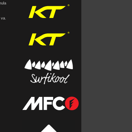
mula
 va.