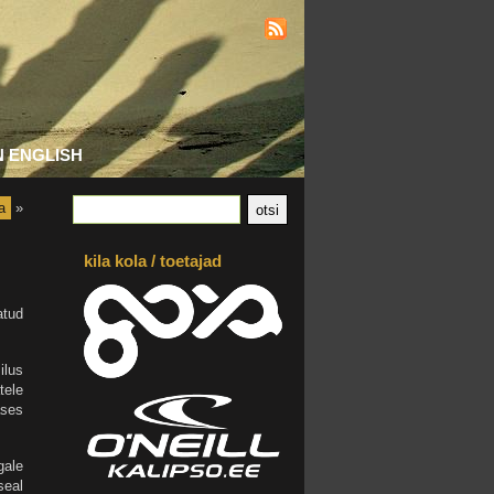
N ENGLISH
a
»
kila kola / toetajad
atud
ilus
tele
äses
gale
seal