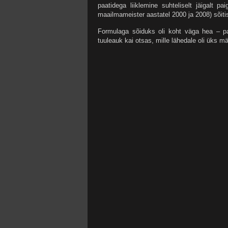
paatidega liiklemine suhteliselt jäigalt 
maailmameister aastatel 2000 ja 2008) sõitis
Formulaga sõiduks oli koht väga hea – paa
tuuleauk kai otsas, mille lähedale oli üks mä