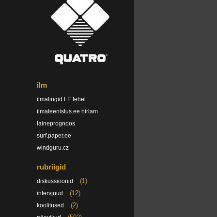
ilm
ilmalingid LE lehel
ilmateenistus.ee hirlam
laineprognoos
surf.paper.ee
windguru.cz
rubriigid
(1)
diskussioonid
(12)
intervjuud
(2)
koolitused