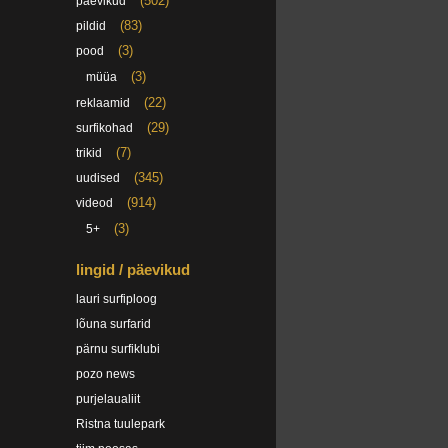
(502)
päevikud
(83)
pildid
(3)
pood
(3)
müüa
(22)
reklaamid
(29)
surfikohad
(7)
trikid
(345)
uudised
(914)
videod
(3)
5+
lingid / päevikud
lauri surfiploog
lõuna surfarid
pärnu surfiklubi
pozo news
purjelaualiit
Ristna tuulepark