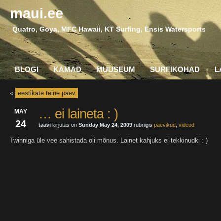
maui.ee
Quatro, Goya, MFC Hawaii, KT Surfing, Ensis Watersports
BLOGI
KAMAD
MUUSEUM
SURFIKOHAD
L
«
eestikate teine päev
… ei laineta : )
MAY
24
taavi
kirjutas on
Sunday May 24, 2009
rubriigis
päevikud
,
videod
Twinniga üle vee sahistada oli mõnus. Lainet kahjuks ei tekkinudki : )