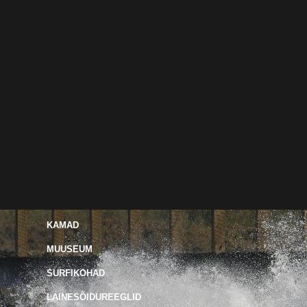
KAMAD
MUUSEUM
SURFIKOHAD
LAINESÕIDUREEGLID