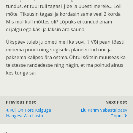
tundus, et tuul tuli tagasi. Jibe ja uuesti merele… Loll
mõte. Tiksusin tagasi ja kordasin sama veel 2 korda.
Mis mul küll mõttes oli? Lõpuks ei tundud enam
ei jalgu ega käsi ja läksin ära sauna.
Ükspäev tuleb ju ometi meil ka suvi…? Või pean tõesti
minema poodi ning sügiseks planeeritud uue ja
paksema kalipso ära ostma. Õhtul sõitsin muuseas ka
teistesse randadesse ning nägin, et ma polnud ainus
kes tünga sai.
Previous Post
Next Post
Küll On Tore Kelguga
Elu Parim Vabastiilipäev
Hangest Alla Lasta
Topus