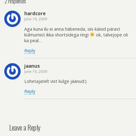
2 responses
hardcore
June 16, 2009
Aga kuna ilu ei anna häbeneda, siis käisid pärast
külmumist ikka shortsidega ringi
ok, talvejope oli
ka peal…
Reply
jaanus
June 16, 2009
Lohetajatelt vist külge jäänud:)
Reply
Leave a Reply