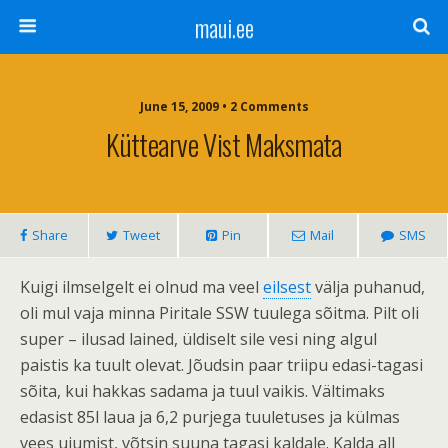
maui.ee
June 15, 2009 • 2 Comments
Küttearve Vist Maksmata
Share
Tweet
Pin
Mail
SMS
Kuigi ilmselgelt ei olnud ma veel
eilsest
välja puhanud,
oli mul vaja minna Piritale SSW tuulega sõitma. Pilt oli
super – ilusad lained, üldiselt sile vesi ning algul
paistis ka tuult olevat. Jõudsin paar triipu edasi-tagasi
sõita, kui hakkas sadama ja tuul vaikis. Vältimaks
edasist 85l laua ja 6,2 purjega tuuletuses ja külmas
vees ujumist, võtsin suuna tagasi kaldale. Kalda all