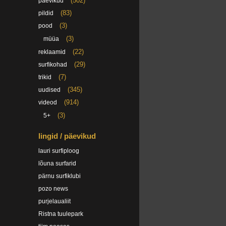
(502)
päevikud
(83)
pildid
(3)
pood
(3)
müüa
(22)
reklaamid
(29)
surfikohad
(7)
trikid
(345)
uudised
(914)
videod
(3)
5+
lingid / päevikud
lauri surfiploog
lõuna surfarid
pärnu surfiklubi
pozo news
purjelaualiit
Ristna tuulepark