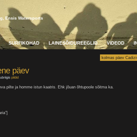
g, Ensis Watersports
SURFIKOHAD
LAINESÕIDUREEGLID
VIDEOD
I
kolmas päev Cadizi
ene päev
ubriigis
pildid
äeva pilte ja homme istun kaatris. Ehk jõuan õhtupoole sõitma ka.
ria”]