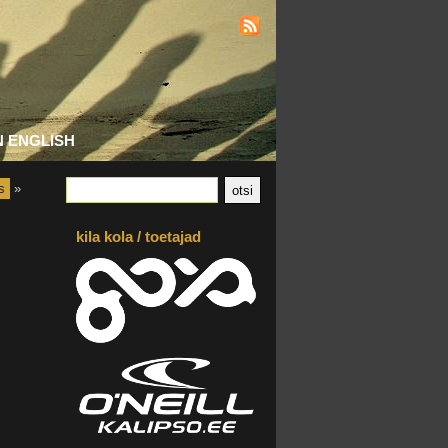
N ENGLISH
s
»
kila kola / toetajad