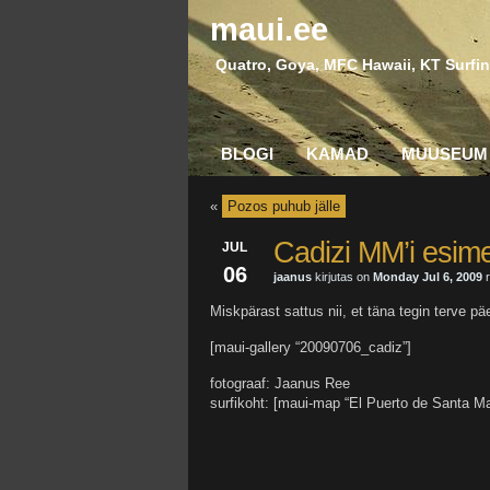
maui.ee
Quatro, Goya, MFC Hawaii, KT Surfin
BLOGI
KAMAD
MUUSEUM
«
Pozos puhub jälle
Cadizi MM’i esim
JUL
06
jaanus
kirjutas on
Monday Jul 6, 2009
r
Miskpärast sattus nii, et täna tegin terve p
[maui-gallery “20090706_cadiz”]
fotograaf: Jaanus Ree
surfikoht: [maui-map “El Puerto de Santa Ma