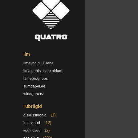
ilm
ilmalingid LE lehel
ilmateenistus.ee hirlam
laineprognoos
surf.paper.ee
windguru.cz
rubriigid
(1)
diskussioonid
(12)
intervjuud
(2)
koolitused