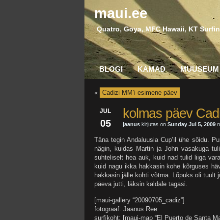
maui.ee
Quatro, Goya, MFC Hawaii, KT Surfin
BLOGI
KAMAD
MUUSEUM
«
Cadizi MM’i esimene päev
kolmas päev Cadi
JUL
05
jaanus
kirjutas on
Sunday Jul 5, 2009
r
Täna tegin Andaluusia Cup’il ühe sõidu. Pur
nägin, kuidas Martin ja John vasakuga tulid
suhteliselt hea auk, kuid nad tulid liiga var
kuid nagu ikka hakkasin kohe kõrguses hävim
hakkasin jälle kohti võtma. Lõpuks oli tuul
päeva jutti, läksin kaldale tagasi.
[maui-gallery “20090705_cadiz”]
fotograaf: Jaanus Ree
surfikoht: [maui-map “El Puerto de Santa Ma