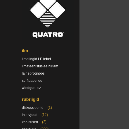
ilm
ilmalingid LE lehel
ilmateenistus.ee hirlam
laineprognoos
surf.paper.ee
windguru.cz
rubriigid
(1)
diskussioonid
(12)
intervjuud
(2)
koolitused