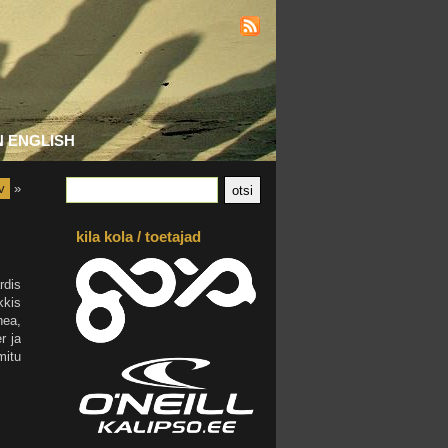
N ENGLISH
v
»
kila kola / toetajad
rdis
kkis
hea,
r ja
mitu