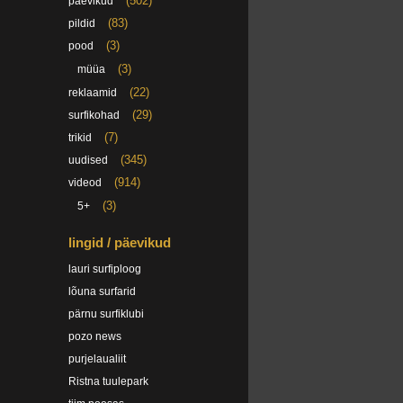
(502)
päevikud
(83)
pildid
(3)
pood
(3)
müüa
(22)
reklaamid
(29)
surfikohad
(7)
trikid
(345)
uudised
(914)
videod
(3)
5+
lingid / päevikud
lauri surfiploog
lõuna surfarid
pärnu surfiklubi
pozo news
purjelaualiit
Ristna tuulepark