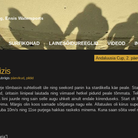
g, Ensis Watersports
SURFIKOHAD
LAINESÕIDUREEGLID
VIDEOD
I
Andaluusia Cup, 2. päe
zis
ubriigis
päevikud
,
pildid
je tõmbasin suhteliselt üle ning seekord panin ka stardikella käe peale. Sta
, üritasin liinipeal laiutada ning viimasel hetkel pidurid peale tõmmata. Te
a liini juurde ning sain selle augu uhkelt ainult endale kiirenduseks. Start oli 
a. Märgis olin koos samade sõitjatega nagu eile. Allatuules oli kiirus supe
t juba 10m/s ning 11se purjega hakkas raskeks minema. Kuna saan sõita veel 
ria”]