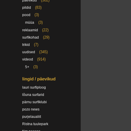
(502)
päevikud
(83)
pildid
(3)
pood
(3)
müüa
(22)
reklaamid
(29)
surfikohad
(7)
trikid
(345)
uudised
(914)
videod
(3)
5+
lingid / päevikud
lauri surfiploog
lõuna surfarid
pärnu surfiklubi
pozo news
purjelaualiit
Ristna tuulepark