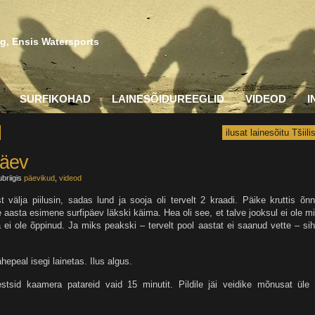
g, Ensis Watersports
SURFIKOHAD
LAINESÕIDUREEGLID
VIDEOD
I
ilusat lainesõitu Tšiilis
päev
briigis
päevikud
,
videod
älja piilusin, sadas lund ja sooja oli tervelt 2 kraadi. Päike kruttis õn
le aasta esimene surfipäev läkski käima. Hea oli see, et talve jooksul ei ole mi
ei ole õppinud. Ja miks peakski – tervelt pool aastat ei saanud vette – si
epeal isegi lainetas. Ilus algus.
stsid kaamera patareid vaid 15 minutit. Pildile jäi veidike mõnusat üle