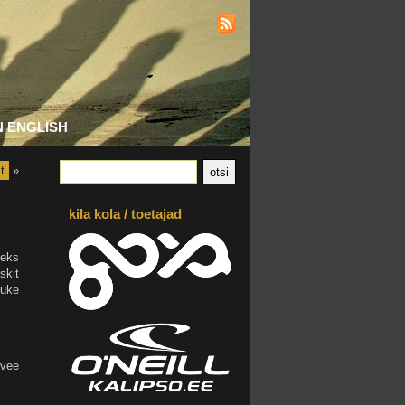
N ENGLISH
t
»
kila kola / toetajad
neks
skit
huke
 vee