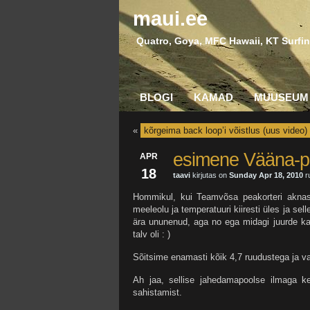
maui.ee
Quatro, Goya, MFC Hawaii, KT Surfin
BLOGI
KAMAD
MUUSEUM
«
kõrgeima back loop’i võistlus (uus video)
esimene Vääna-
APR
18
taavi
kirjutas on
Sunday Apr 18, 2010
ru
Hommikul, kui Teamvõsa peakorteri aknast v
meeleolu ja temperatuuri kiiresti üles ja sel
ära ununenud, aga no ega midagi juurde ka 
talv oli : )
Sõitsime enamasti kõik 4,7 ruudustega ja vah
Ah jaa, sellise jahedamapoolse ilmaga ke
sahistamist.