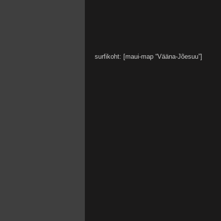
surfikoht: [maui-map “Vääna-Jõesuu”]