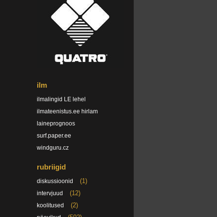
ilm
ilmalingid LE lehel
ilmateenistus.ee hirlam
laineprognoos
surf.paper.ee
windguru.cz
rubriigid
(1)
diskussioonid
(12)
intervjuud
(2)
koolitused