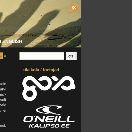
N ENGLISH
a
»
kila kola / toetajad
said
ärvi
vms?
salt
neid
u ei
ned.