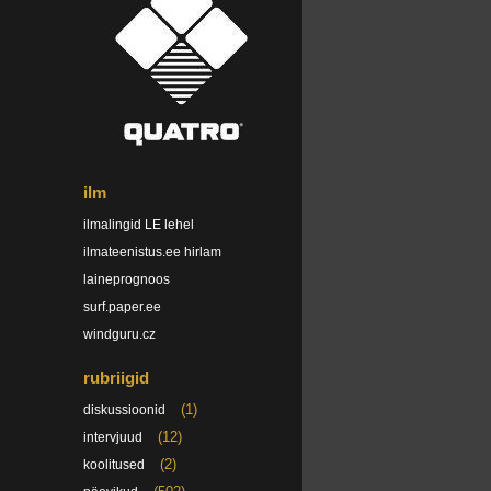
ilm
ilmalingid LE lehel
ilmateenistus.ee hirlam
laineprognoos
surf.paper.ee
windguru.cz
rubriigid
(1)
diskussioonid
(12)
intervjuud
(2)
koolitused