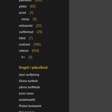
(502)
päevikud
(83)
pildid
(3)
pood
(3)
müüa
(22)
reklaamid
(29)
surfikohad
(7)
trikid
(345)
uudised
(914)
videod
(3)
5+
lingid / päevikud
lauri surfiploog
lõuna surfarid
pärnu surfiklubi
pozo news
purjelaualiit
Ristna tuulepark