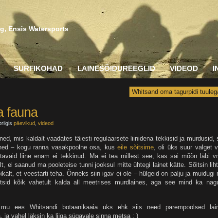
g, Ensis Watersports
SURFIKOHAD
LAINESÕIDUREEGLID
VIDEOD
I
Whitsand oma tagurpidi tuuleg
a fauna
riigis
päevikud
,
videod
ained, mis kaldalt vaadates täiesti regulaarsete liinidena tekkisid ja murdusid, 
lained – kogu ranna vasakpoolne osa, kus
eile sõitsime
, oli üks suur valget v
detavaid liine enam ei tekkinud. Ma ei tea millest see, kas sai mõõn läbi 
pilt, ei saanud ma pooleteise tunni jooksul mitte ühtegi lainet kätte. Sõitsin liht
pikalt, et veestarti teha. Õnneks siin igav ei ole – hülgeid on palju ja muidugi 
õitsid kõik vahetult kalda all meetrises murdlaines, aga see mind ka nag
es mu ees Whitsandi botaanikaaia uks ehk siis need parempoolsed lai
ja vahel läksin ka liiga sügavale sinna metsa : )