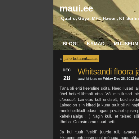
maui.ee
Quatro, Goya, MFC Hawaii, KT Surfin
BLOGI
KAMAD
MUUSEUM
«
jälle botaanikaaias
Whitsandi floora j
DEC
28
taavi
kirjutas on
Friday Dec 28, 2012
rub
Täna oli eriti keeruline sõita. Need ilusad l
ühel hetkel lihtsalt otsa. Või mis ilusad 
closeout
. Lainetas küll endiselt, kuid sõi
Lained on siin kiired ja kuna tuult oli nii na
meeleheitlikult edasi-tagasi ja vahel ujusin 
kaheksajalgu : ) Nägin küll, et teised s
tõmba. Ootasin oma suurt setti.
Ja kui tuult “veidi” juurde tuli, avan
Eksperimenteerisin seal mõnuga, nagu näha, 