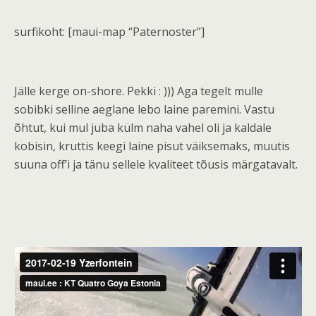
surfikoht: [maui-map “Paternoster”]
Jälle kerge on-shore. Pekki : ))) Aga tegelt mulle
sobibki selline aeglane lebo laine paremini. Vastu
õhtut, kui mul juba külm naha vahel oli ja kaldale
kobisin, kruttis keegi laine pisut väiksemaks, muutis
suuna off’i ja tänu sellele kvaliteet tõusis märgatavalt.