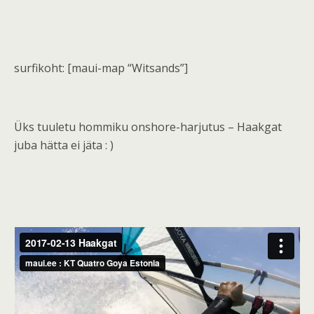
surfikoht: [maui-map “Witsands”]
Üks tuuletu hommiku onshore-harjutus – Haakgat
juba hätta ei jäta : )