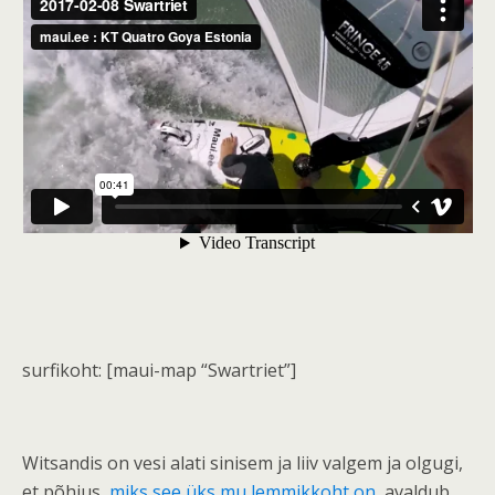
surfikoht: [maui-map “Swartriet”]
Witsandis on vesi alati sinisem ja liiv valgem ja olgugi,
et põhjus,
miks see üks mu lemmikkoht on
, avaldub